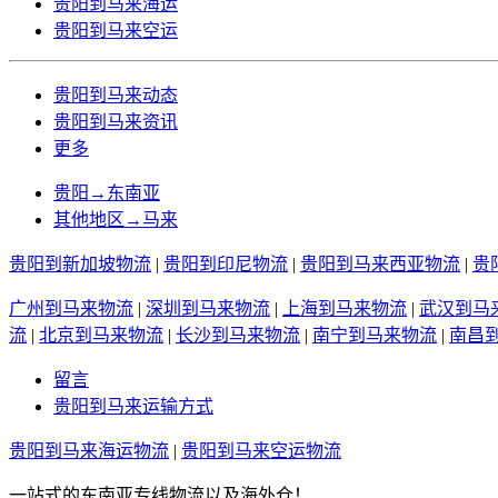
贵阳到马来海运
贵阳到马来空运
贵阳到马来动态
贵阳到马来资讯
更多
贵阳→东南亚
其他地区→马来
贵阳到新加坡物流
|
贵阳到印尼物流
|
贵阳到马来西亚物流
|
贵
广州到马来物流
|
深圳到马来物流
|
上海到马来物流
|
武汉到马
流
|
北京到马来物流
|
长沙到马来物流
|
南宁到马来物流
|
南昌
留言
贵阳到马来运输方式
贵阳到马来海运物流
|
贵阳到马来空运物流
一站式的东南亚专线物流以及海外仓！